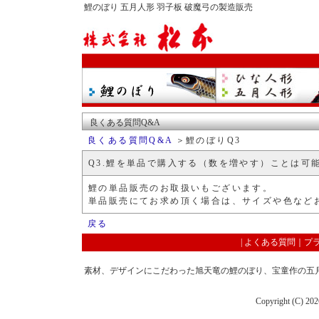
鯉のぼり 五月人形 羽子板 破魔弓の製造販売
良くある質問Q&A
良くある質問Q&A
＞
鯉のぼり
Q3
Q3.鯉を単品で購入する（数を増やす）ことは可
鯉の単品販売のお取扱いもございます。
単品販売にてお求め頂く場合は、サイズや色など
戻る
|
よくある質問
｜
プ
素材、デザインにこだわった旭天竜の鯉のぼり、宝童作の五
Copyright (C)
202