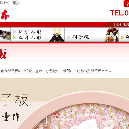
子板のご紹介
｜
会社概
」創作羽子板のご紹介。きれいな色使い、細部にこだわった羽子板ケース