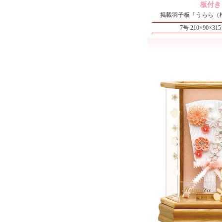
板付き
掲載羽子板「うらら（
7号 210×90×3