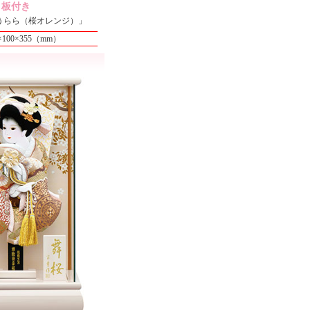
板付き
うらら（桜オレンジ）」
5×100×355（mm）