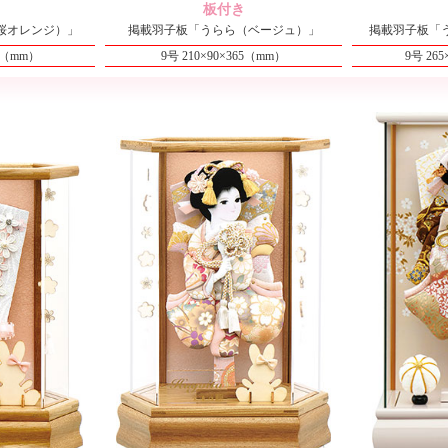
板付き
桜オレンジ）」
掲載羽子板「うらら（ベージュ）」
掲載羽子板「
15（mm）
9号 210×90×365（mm）
9号 26