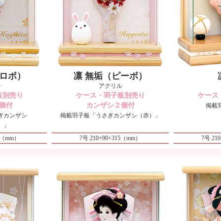
シロボ）
凛 無垢（ピーボ）
ル
アクリル
板別売り
ケース・羽子板別売り
ケース
個付
カンザシ２個付
掲載
ぎカンザシ
掲載羽子板「うさぎカンザシ（赤）」
）」
15（mm）
7号 210×90×315（mm）
7号 21