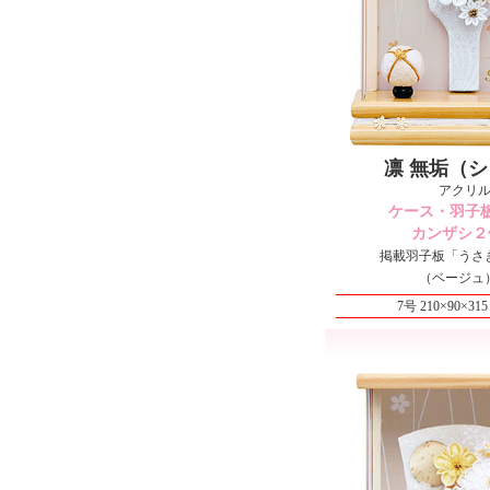
凛 無垢（
アクリ
ケース・羽子
カンザシ２
掲載羽子板「うさ
（ベージュ
7号 210×90×3