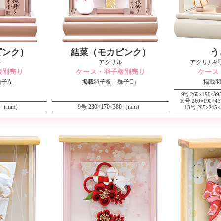
ピンク）
結菜（モカピンク）
う
ル
アクリル
アクリル9号・
板別売り
ケース・羽子板別売り
ケース
撫子A」
掲載羽子板「撫子C」
掲載羽
9号 260×190
10号 260×190
10（mm）
9号 230×170×380（mm）
13号 295×24