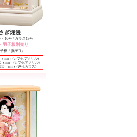
さぎ爛漫
10号 / ガラス13号
・羽子板別売り
子板「撫子D」
×395（mm）(カブセ/アクリル)
×430（mm）(カブセ/アクリル)
5×510（mm）(戸付/ガラス)