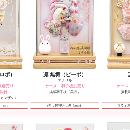
シロボ）
凛 無垢（ピーボ）
ル
アクリル
板別売り
ケース・羽子板別売り
ケース
個付
掲載羽子板「美月」
掲載
ろカンザシ」
65（mm）
9号 210×90×350（mm）
9号 21