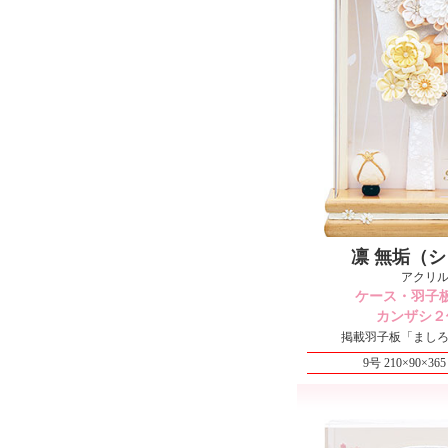
凛 無垢（
アクリ
ケース・羽子
カンザシ２
掲載羽子板「まし
9号 210×90×3