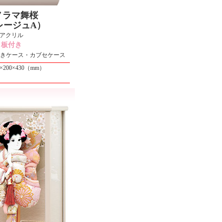
ノラマ舞桜
レージュA）
アクリル
板付き
付きケース・カブセケース
0×200×430（mm）