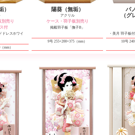
垢）
陽葵（無垢）
パ
（グ
ル
アクリル
板別売り
ケース・羽子板別売り
ス付
掲載羽子板「撫子B」
ドドレスホワイ
・美月 羽子板
9号 255×200×375（mm）
10号 24
10（mm）