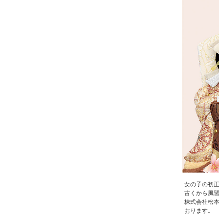
女の子の初
古くから風
株式会社松
おります。