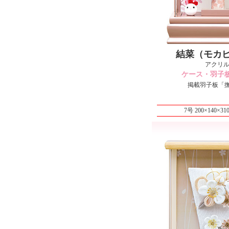
結菜（モカ
アクリ
ケース・羽子
掲載羽子板「
7号 200×140×3