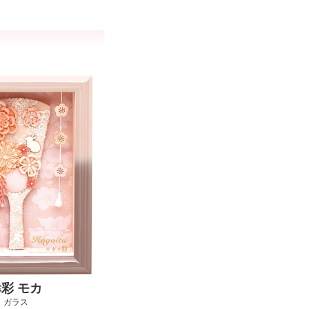
彩 モカ
ガラス