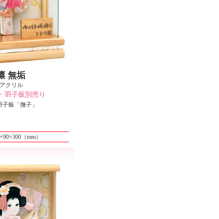
凛 無垢
アクリル
・羽子板別売り
羽子板「撫子」
0×90×300（mm）