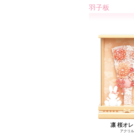
羽子板
凛 桜オ
アクリ