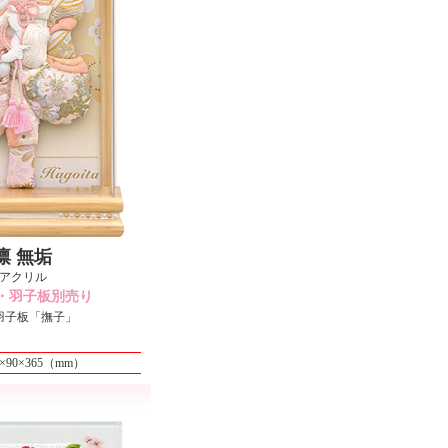
凛 無垢
アクリル
・羽子板別売り
羽子板「撫子」
0×90×365（mm）