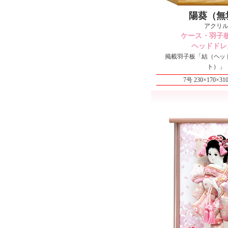
陽葵（無
アクリ
ケース・羽子
ヘッドドレ
掲載羽子板
「結（ヘッ
ト）」
7号 230×170×3