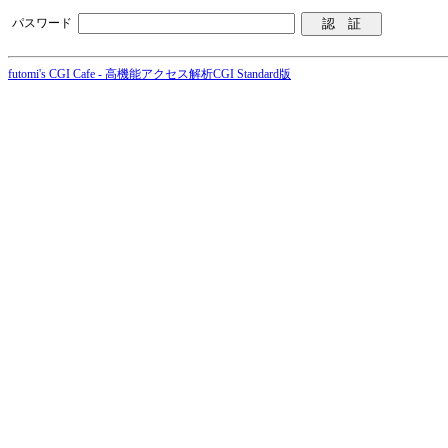
パスワード
futomi's CGI Cafe - 高機能アクセス解析CGI Standard版